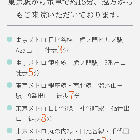
東京駅から電車で約15分、遠方から
マウスピース矯正
もご来院いただいております。
誕生日
2013年
東京メトロ 日比谷線 虎ノ門ヒルズ駅
3
ひっそりと...
A2a出口 徒歩
分
東京メトロ 銀座線 虎ノ門駅 3番出口
インフルエンザ予防法
5
徒歩
分
作品展
東京メトロ 銀座線・南北線 溜池山王
7
古希のお祝い
駅 9番出口 徒歩
分
東京メトロ 日比谷線 神谷町駅 4a番出
東京五輪決定！
8
口 徒歩
分
ハワイアン
東京メトロ 丸の内線・日比谷線・千代田
マジック