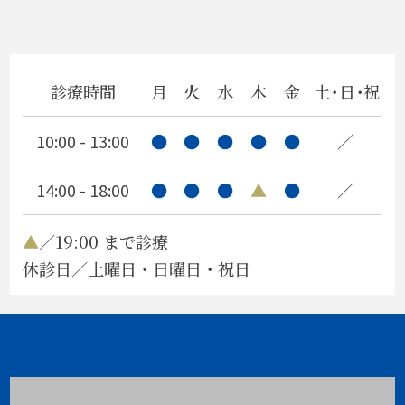
ヒマワリ
教授就任祝い
診療時間
月
火
水
木
金
土・日・祝
口呼吸
10:00 - 13:00
●
●
●
●
●
／
人間も…
14:00 - 18:00
●
●
●
▲
●
／
同窓会
父の誕生日
▲
／19:00 まで診療
休診日／土曜日・日曜日・祝日
口腔外科納会
医科との連携
2014年