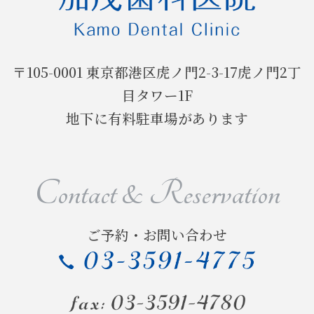
食育アドバイザー
2016年
〒105-0001 東京都港区虎ノ門2-3-17虎ノ門2丁
4月1日の誕生日に…
目タワー1F
地下に有料駐車場があります
本日合格発表
2015年
Contact & Reservation
お疲れ様でした
出演しました～
ご予約・お問い合わせ
いよいよ
ホテルオークラ閉館